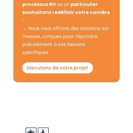
processus RH
ou un
particulier
souhaitant redéfinir votre carrière
:
→ Nous vous offrons des solutions sur
mesure, conçues pour répondre
précisément à vos besoins
spécifiques.
Discutons de votre projet