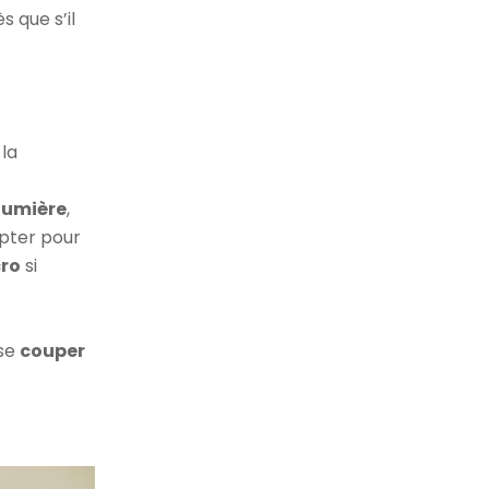
 que s’il
n
 la
lumière
,
opter pour
ro
si
 se
couper