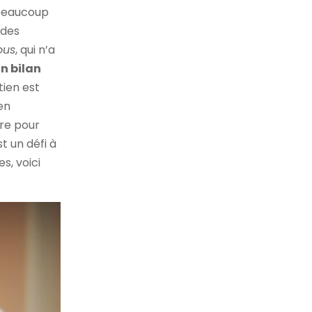
 beaucoup
 des
ous
, qui n’a
un bilan
etien est
 en
ère pour
t un défi à
es, voici