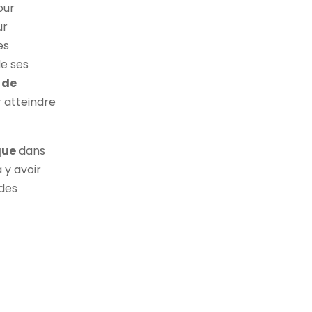
our
ur
des
de ses
 de
 atteindre
que
dans
 y avoir
des