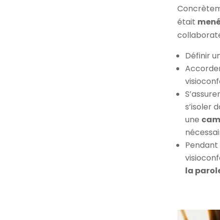
Concrètem
était
mené 
collaborate
Définir 
Accorde
visiocon
S’assure
s’isoler 
une
cam
nécessai
Pendant 
visiocon
la parol