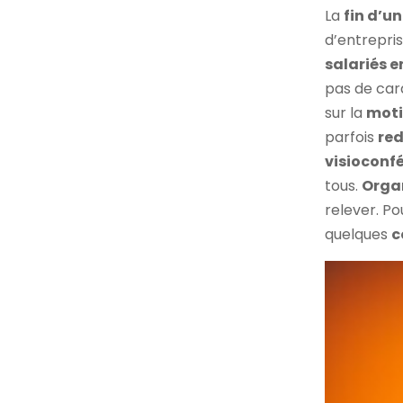
La
fin d’u
d’entrepri
salariés e
pas de car
sur la
moti
parfois
re
visioconf
tous.
Organ
relever. P
quelques
c