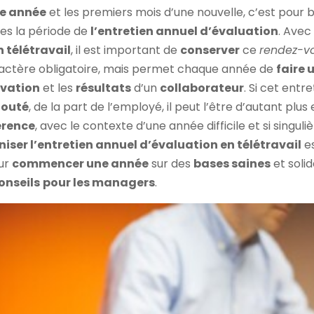
ne année
et les premiers mois d’une nouvelle, c’est pour
ses la période de
l’entretien annuel d’évaluation
. Avec
n télétravail
, il est important de
conserver
ce
rendez-v
actère obligatoire, mais permet chaque année de
faire 
vation
et les
résultats
d’un
collaborateur
. Si cet entr
douté
, de la part de l’employé, il peut l’être d’autant plus
érence
, avec le contexte d’une année difficile et si singuli
iser l’entretien annuel d’évaluation en télétravail
es
our
commencer une année
sur des
bases saines
et solid
onseils
pour les managers
.