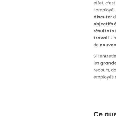
effet, c’es
l’employé, 
discuter
d
objectifs à
résultats
travail
. U
de
nouvea
Si l’entret
les
grande
recours, d
employés e
Ce que