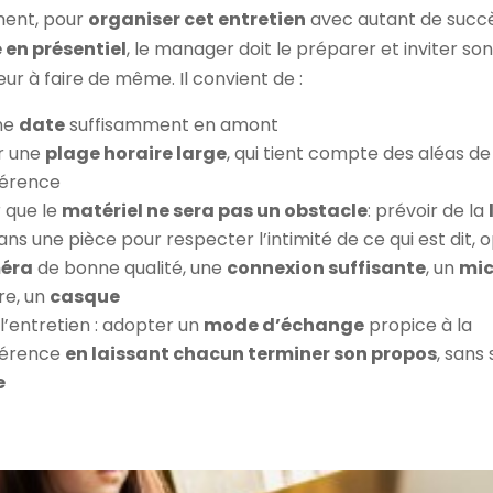
ent, pour
organiser cet entretien
avec autant de succès
en présentiel
, le manager doit le préparer et inviter so
ur à faire de même. Il convient de :
une
date
suffisamment en amont
r une
plage horaire large
, qui tient compte des aléas de
férence
r que le
matériel ne sera pas un obstacle
: prévoir de la
dans une pièce pour respecter l’intimité de ce qui est dit, 
éra
de bonne qualité, une
connexion suffisante
, un
mic
re, un
casque
l’entretien : adopter un
mode d’échange
propice à la
férence
en laissant chacun terminer son propos
, sans
e