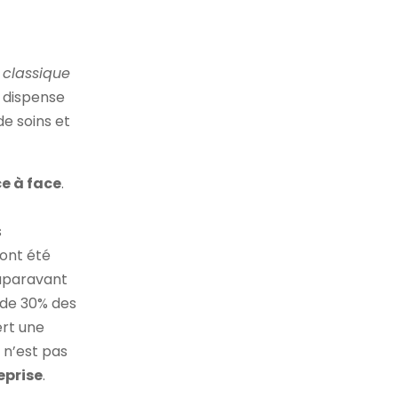
é
classique
e dispense
de soins et
ce à face
.
s
 ont été
auparavant
s de 30% des
ert une
i n’est pas
reprise
.