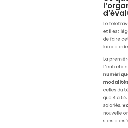
l’orga
d’éval
Le télétrav
et il est 
de faire ce
lui accorde
La premièr
L’entretie
numériqu
modalité
celles du t
que 4 à 5% 
salariés.
Vo
nouvelle o
sans consé