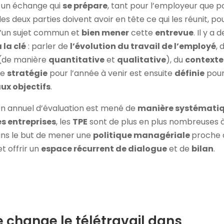
t un échange qui
se prépare
, tant pour l’employeur que p
les deux parties doivent avoir en tête ce qui les réunit, po
’un sujet commun et
bien mener
cette
entrevue
. Il y a 
 la clé
: parler de
l’évolution du travail de l’employé
, 
(de manière
quantitative
et
qualitative
), du
contexte
ne
stratégie
pour l’année à venir est ensuite
définie
pour
ux objectifs
.
ien annuel d’évaluation est mené de
manière systémati
s entreprises
, les
TPE
sont de plus en plus nombreuses à
ans le but de mener une
politique managériale
proche 
t offrir un
espace récurrent de dialogue
et de
bilan
.
 change le télétravail dans