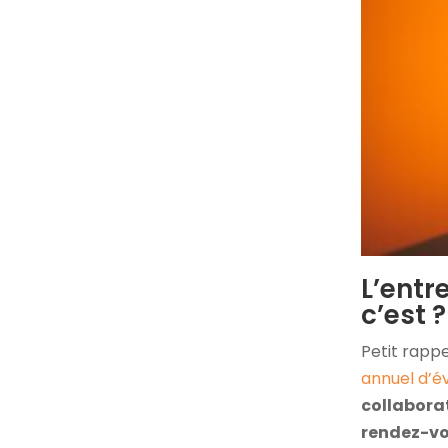
L’entr
c’est ?
Petit rappe
annuel d’é
collabora
rendez-v