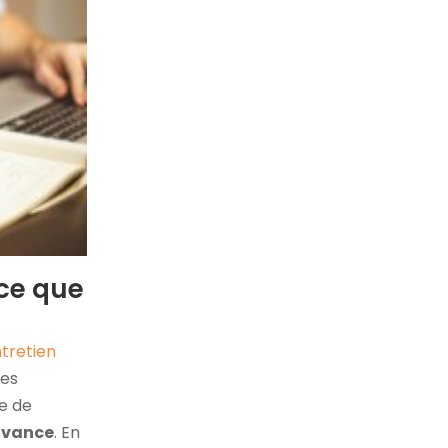
-ce que
ntretien
ses
se de
’avance
. En