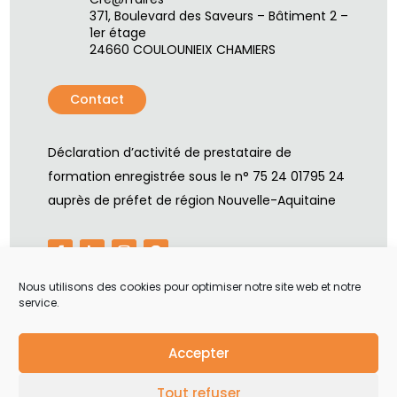
371, Boulevard des Saveurs – Bâtiment 2 –
1er étage
24660 COULOUNIEIX CHAMIERS
Contact
Déclaration d’activité de prestataire de
formation enregistrée sous le n° 75 24 01795 24
auprès de préfet de région Nouvelle-Aquitaine
Nous utilisons des cookies pour optimiser notre site web et notre
service.
By
Neocamino
with ✓
Accepter
Politique de cookies (UE)
–
Mentions légales
–
Tout refuser