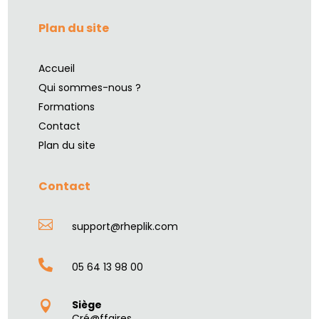
Plan du site
Accueil
Qui sommes-nous ?
Formations
Contact
Plan du site
Contact

support@rheplik.com

05 64 13 98 00
Siège

Cré@ffaires