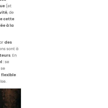
que
(et
vité
, de
de cette
iée à la
par
des
ons sont à
teurs
. En
el
: se
 se
t
flexible
ise.