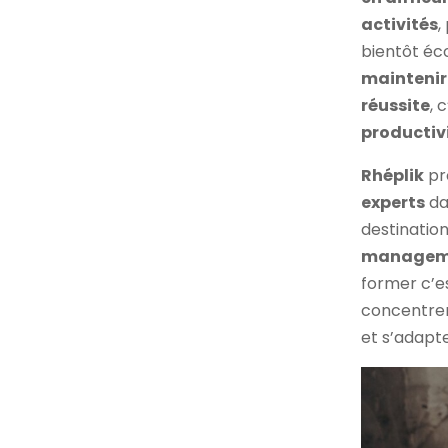
activités
,
bientôt éc
maintenir
réussite
, 
productiv
Rhéplik
pr
experts
da
destinatio
managem
former c’es
concentrer 
et s’adapt