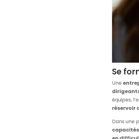
Se for
Une
entre
dirigeant
équipes, l’
réservoir
Dans une p
capacités
en difficu