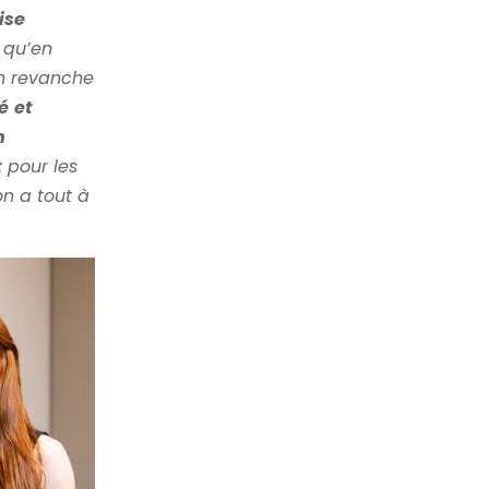
ise
s qu’en
en revanche
é
et
n
t
pour les
on a tout à