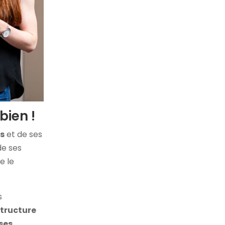
bien !
és
et de ses
e ses
re le
s
structure
 ses