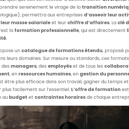
 prendre sereinement le virage de la
transition numéri
ologique), permettra aux entreprises
d’asseoir leur acti
 leur masse salariale
et leur
chiffre d’affaires
. La
clé 
c’est la
formation professionnelle
, qui est directement
l
ité
.
opose un
catalogue de formations étendu
, proposé 
ns leurs domaines. Sur mesure ou standards, ces formati
n des
managers
, des
employés
et de tous les
collabora
ent
, en
ressources humaines
, en
gestion du personn
t être plus efficace dans son travail, gagner du temps et
plus facilement sur l’essentiel.
L’offre de formation
es
e au
budget
et
contraintes horaires
de chaque entrepr