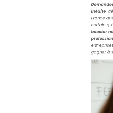
Demandeu
inédite
, d
France qu
certain qu
booster n
profession
entreprise
gagner à s