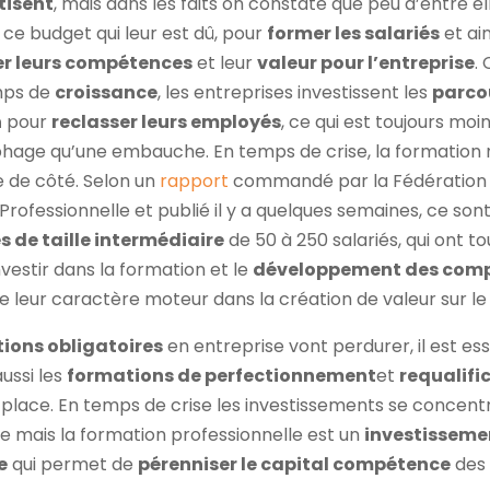
tisent
, mais dans les faits on constate que peu d’entre el
 ce budget qui leur est dû, pour
former les salariés
et ain
r leurs compétences
et leur
valeur pour l’entreprise
.
mps de
croissance
, les entreprises investissent les
parco
n
pour
reclasser leurs employés
, ce qui est toujours moi
hage qu’une embauche. En temps de crise, la formation 
e de côté. Selon un
rapport
commandé par la Fédération 
rofessionnelle et publié il y a quelques semaines, ce sont
s de taille intermédiaire
de 50 à 250 salariés, qui ont to
vestir dans la formation et le
développement des com
e leur caractère moteur dans la création de valeur sur le t
ions obligatoires
en entreprise vont perdurer, il est ess
ussi les
formations de perfectionnement
et
requalifi
 place. En temps de crise les investissements se concentr
e mais la formation professionnelle est un
investissemen
e
qui permet de
pérenniser le capital compétence
des 