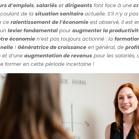
rs d’emplois
,
salariés
et
dirigeants
font face à une
cr
écoulant de la
situation sanitaire
actuelle. S’il n’y a pa
e ce
ralentissement de l’économie
est observé, il est 
’un
levier fondamental
pour
augmenter la productivit
otre économie
n’est pas toujours actionné : la
formatio
nelle
!
Génératrice de croissance
en général, de
profi
s et d’une
augmentation de revenus
pour les salariés, 
e former en cette période incertaine !