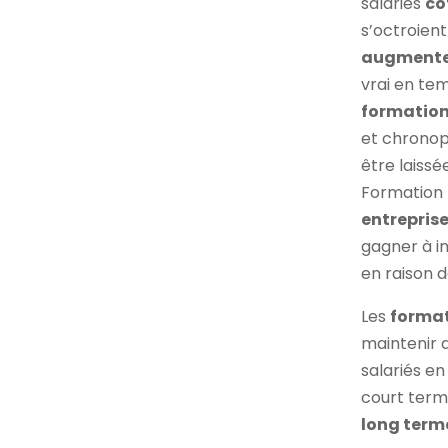
salariés
co
s’octroient
augmente
vrai en te
formatio
et chronop
être laissé
Formation P
entreprise
gagner à in
en raison d
Les
format
maintenir a
salariés en
court term
long term