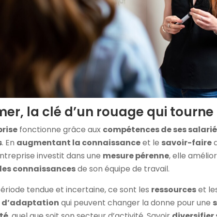
mer, la clé d’un rouage qui tourne 
prise
fonctionne grâce aux
compétences de ses salari
s
. En
augmentant la connaissance
et le
savoir-faire
d
entreprise investit dans une
mesure pérenne
, elle amélio
 des connaissances
de son équipe de travail.
ériode tendue et incertaine, ce sont les
ressources
et le
 d’adaptation
qui peuvent changer la donne pour une
lté
, quel que soit son secteur d’activité. Savoir
diversifier