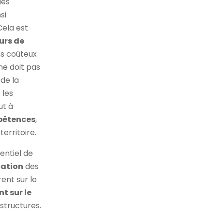
les
si
 Cela est
urs de
ns coûteux
ne doit pas
de la
 les
ut à
pétences
,
erritoire.
entiel de
cation
des
ent sur le
t sur le
structures.